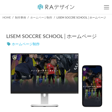
コ
ナ
HOME
制作事例
ホームページ制作
LISEM SOCCRE SCHOOL│ホームページ
ン
ビ
テ
ゲ
ン
ー
LISEM SOCCRE SCHOOL│ホームページ
ツ
シ
へ
ョ
ホームページ制作
ス
ン
キ
に
ッ
移
プ
動