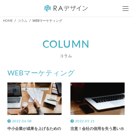
コ
ナ
HOME
コラム
WEBマーケティング
ン
ビ
テ
ゲ
ン
ー
COLUMN
ツ
シ
へ
ョ
コラム
ス
ン
キ
に
ッ
移
WEBマーケティング
プ
動
2022.06.08
2022.05.21
中小企業が成果を上げるための
注意！会社の信用を失う悪いホ